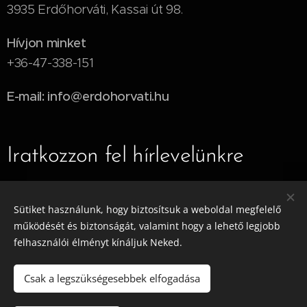
3935 Erdőhorváti, Kassai út 98.
Hívjon minket
+36-47-338-151
E-mail: info@erdohorvati.hu
Iratkozzon fel hírlevelünkre
E-mail
Sütiket használunk, hogy biztosítsuk a weboldal megfelelő
működését és biztonságát, valamint hogy a lehető legjobb
felhasználói élményt kínáljuk Neked.
Küldés
Csak a legszükségesebbek elfogadása