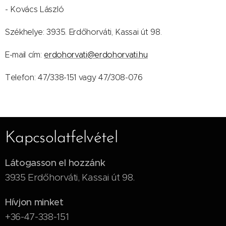
- Kovács László
Székhelye: 3935. Erdőhorváti, Kassai út 98.
E-mail cím:
erdohorvati@erdohorvati.hu
Telefon: 47/338-151 vagy 47/308-076
Kapcsolatfelvétel
Látogasson el hozzánk
3935 Erdőhorváti, Kassai út 98.
Hívjon minket
+36-47-338-151